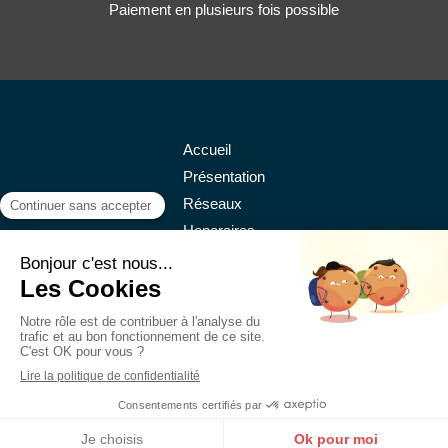
Paiement en plusieurs fois possible
Accueil
Présentation
Réseaux
Honoraires
Contact
©2018 Andujar - Avocat à Lyon
Plan du site
Mentions légales
Création et référencement du site par Simplébo