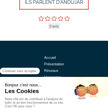
ILS PARLENT D'ANDUJAR
0 avis
Accueil
Présentation
Réseaux
Honoraires
Contact
©2018 Andujar - Avocat à Lyon
Plan du site