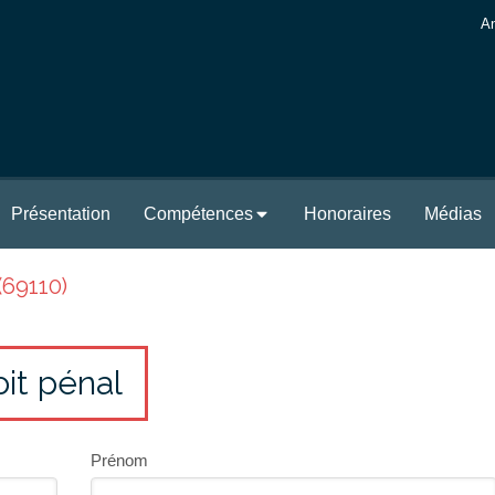
An
Présentation
Compétences
Honoraires
Médias
(69110)
oit pénal
Prénom