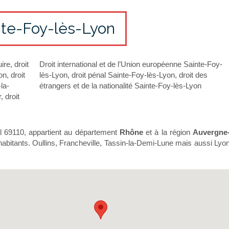
inte-Foy-lès-Lyon
uire
,
droit
Droit international et de l’Union européenne Sainte-Foy-
on
,
droit
lès-Lyon
,
droit pénal Sainte-Foy-lès-Lyon
,
droit des
la-
étrangers et de la nationalité Sainte-Foy-lès-Lyon
r
,
droit
l 69110, appartient au département
Rhône
et à la région
Auvergne
 habitants. Oullins, Francheville, Tassin-la-Demi-Lune mais aussi Lyo